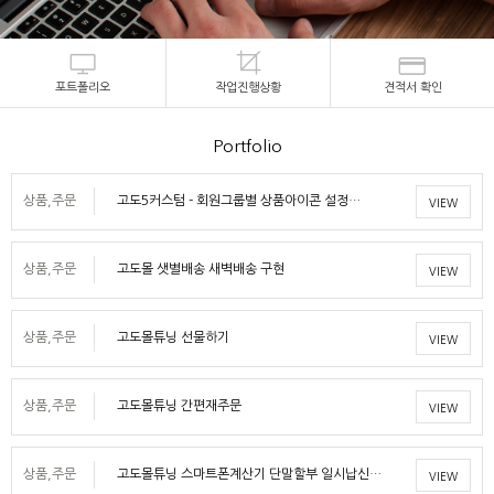
포트폴리오
작업진행상황
견적서 확인
Portfolio
상품,주문
고도5커스텀 - 회원그룹별 상품아이콘 설정…
VIEW
상품,주문
고도몰 샛별배송 새벽배송 구현
VIEW
상품,주문
고도몰튜닝 선물하기
VIEW
상품,주문
고도몰튜닝 간편재주문
VIEW
상품,주문
고도몰튜닝 스마트폰계산기 단말할부 일시납신…
VIEW