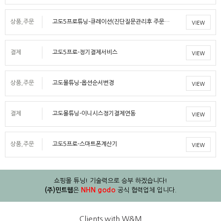
상품,주문
고도5프로튜닝-큐레이션(진단질문관리후 주문…
VIEW
결제
고도5프로-정기결제서비스
VIEW
상품,주문
고도몰튜닝-옵션순서변경
VIEW
결제
고도몰튜닝-이니시스정기결제연동
VIEW
상품,주문
고도5프로-스마트폰계산기
VIEW
쇼핑몰 튜닝! 기술력으로 승부 하겠습니다!
NHN godo
(주)민트웹
은
공식 협력업체 입니다.
Clients with W&M