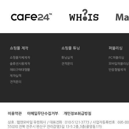
쇼핑몰 제작
쇼핑몰 튜닝
퍼블리싱
쇼핑몰자체제작
튜닝실적
PC퍼블리싱
솔류션사용제작
견적문의
모바일퍼블리싱
해외구매대행몰
반응형웹제작
제작실적
견적문의
이용약관
이메일무단수집거부
개인정보취급방침
상호 : 웹앤모바일 유한회사 / 대표전화 : 010-5121-3773 / 사업자등록번호 : 695-88
55038 전북 전주시 완산구 전라감영3길 13-5 2층,3층(중앙동1가)