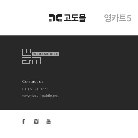
Contact us
010-5121-3773
www.webnmobile.net