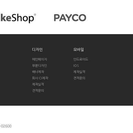
디자인
모바일
메인페이지
안드로이드
부분디자인
IOS
배너제작
제작실적
회사 CI제작
견적문의
제작실적
견적문의
-02600