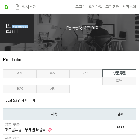
B
회사소개
로그인
회원가입
고객센터
견적문의
Portfolio 4 페이지
Portfolio
상품,주문
전체
해외
결제
회원
B2B
기타
Total 53건
4 페이지
제목
날짜
상품,주문
08-08
고도몰튜닝 - 무게별 배송비