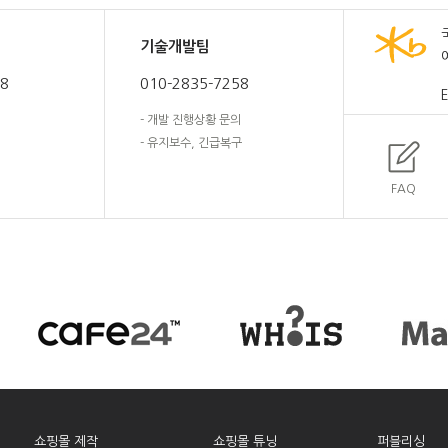
기술개발팀
58
010-2835-7258
E
- 개발 진행상황 문의
- 유지보수, 긴급복구
FAQ
쇼핑몰 제작
쇼핑몰 튜닝
퍼블리싱