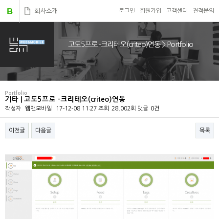
B
회사소개
로그인
회원가입
고객센터
견적문의
고도5프로 -크리테오(criteo)연동 > Portfolio
Portfolio
기타 | 고도5프로 -크리테오(criteo)연동
작성자
웹앤모바일
17-12-08 11:27
조회
28,002회
댓글
0건
이전글
다음글
목록
본문