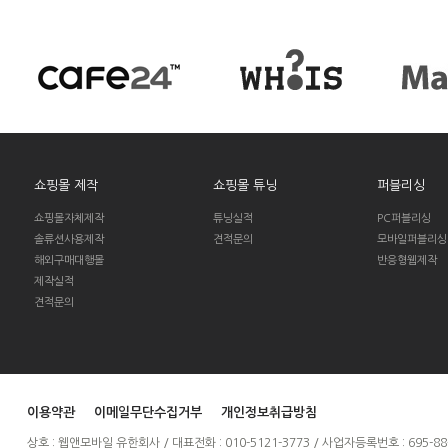
쇼핑몰 제작
쇼핑몰 튜닝
퍼블리싱
쇼핑몰자체제작
튜닝실적
PC퍼블리싱
솔류션사용제작
견적문의
모바일퍼블리싱
해외구매대행몰
반응형웹제작
제작실적
견적문의
이용약관
이메일무단수집거부
개인정보취급방침
상호 : 웹앤모바일 유한회사 / 대표전화 : 010-5121-3773 / 사업자등록번호 : 695-88