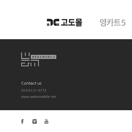
Contact us
010-5121-3773
www.webnmobile.net