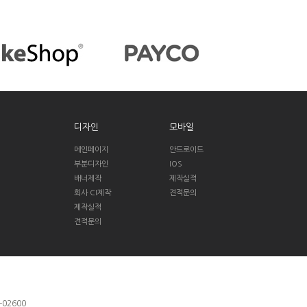
디자인
모바일
메인페이지
안드로이드
부분디자인
IOS
배너제작
제작실적
회사 CI제작
견적문의
제작실적
견적문의
-02600